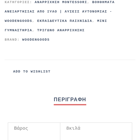
ΚΑΤΗΓΟΡΊΕΣ:
ΑΝΑΡΡΊΧΗΣΗ MONTESSORI
,
ΒΟΗΘΉΜΑΤΑ
ΑΝΕΞΑΡΤΗΣΊΑΣ ΑΠΌ ΞΎΛΟ | ΛΎΣΕΙΣ ΑΥΤΟΝΟΜΊΑΣ -
WOODENGOODS
,
ΕΚΠΑΙΔΕΥΤΙΚΆ ΠΑΙΧΝΊΔΙΑ
,
ΜΙΝΙ
ΓΥΜΝΑΣΤΉΡΙΑ
,
ΤΡΊΓΩΝΟ ΑΝΑΡΡΊΧΗΣΗΣ
BRAND:
WOODENGOODS
ADD TO WISHLIST
Βάρος
8κιλά