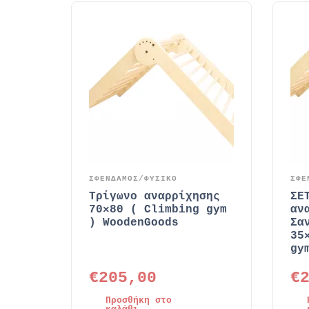
ΣΦΕΝΔΑΜΟΣ/ΦΥΣΙΚΟ
ΣΦΕ
Τρίγωνο αναρρίχησης
ΣΕ
70×80 ( Climbing gym
αν
) WoodenGoods
Σα
35
gy
€
205,00
€
Προσθήκη στο