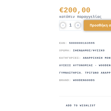
€
200,00
κατόπιν παραγγελίας
-
+
Προσθήκη σ
EAN:
5000000163595
ΧΡΩΜΑ:
ΣΦΕΝΔΑΜΟΣ/ΦΥΣΙΚΟ
ΚΑΤΗΓΟΡΊΕΣ:
ΑΝΑΡΡΊΧΗΣΗ MON
ΛΎΣΕΙΣ ΑΥΤΟΝΟΜΊΑΣ - WOODEN
ΓΥΜΝΑΣΤΉΡΙΑ
,
ΤΡΊΓΩΝΟ ΑΝΑΡΡ
BRAND:
WOODENGOODS
ADD TO WISHLIST