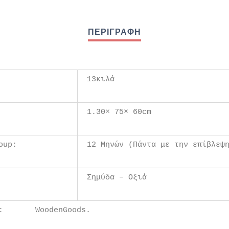
13κιλά
1.30× 75× 60cm
oup:
12 Μηνών (Πάντα με την επίβλεψ
Σημύδα – Οξιά
r:
WoodenGoods.