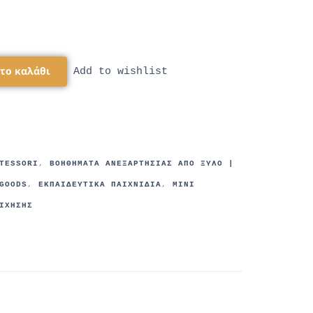
το καλάθι
Add to wishlist
TESSORI
,
ΒΟΗΘΉΜΑΤΑ ΑΝΕΞΑΡΤΗΣΊΑΣ ΑΠΌ ΞΎΛΟ |
GOODS
,
ΕΚΠΑΙΔΕΥΤΙΚΆ ΠΑΙΧΝΊΔΙΑ
,
ΜΙΝΙ
ΊΧΗΣΗΣ