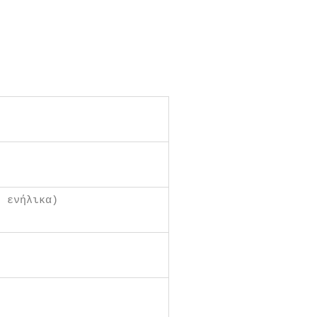
η ενήλικα)