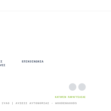
ΈΣ
ΕΠΙΚΟΙΝΩΝΙΑ
ΥΈΣ
ΚΑΤΌΠΙΝ ΠΑΡΑΓΓΕΛΊΑΣ
 ΞΎΛΟ | ΛΎΣΕΙΣ ΑΥΤΟΝΟΜΊΑΣ - WOODENGOODS