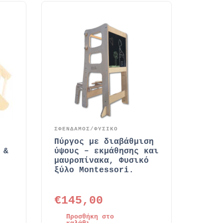
ΣΦΕΝΔΑΜΟΣ/ΦΥΣΙΚΟ
Πύργος με διαβάθμιση
 &
ύψους – εκμάθησης και
μαυροπίνακα, Φυσικό
ξύλο Montessori.
€
145,00
Προσθήκη στο