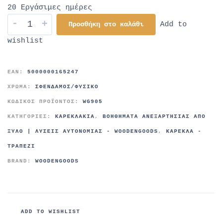
20 Εργάσιμες ημέρες
-
+
Προσθήκη στο καλάθι
Add to
wishlist
EAN:
5000000165247
ΧΡΩΜΑ:
ΣΦΕΝΔΑΜΟΣ/ΦΥΣΙΚΟ
ΚΩΔΙΚΌΣ ΠΡΟΪΌΝΤΟΣ:
WG905
ΚΑΤΗΓΟΡΊΕΣ:
ΚΑΡΕΚΛΆΚΙΑ
,
ΒΟΗΘΉΜΑΤΑ ΑΝΕΞΑΡΤΗΣΊΑΣ ΑΠΌ
ΞΎΛΟ | ΛΎΣΕΙΣ ΑΥΤΟΝΟΜΊΑΣ - WOODENGOODS
,
ΚΑΡΈΚΛΑ -
ΤΡΑΠΈΖΙ
BRAND:
WOODENGOODS
ADD TO WISHLIST