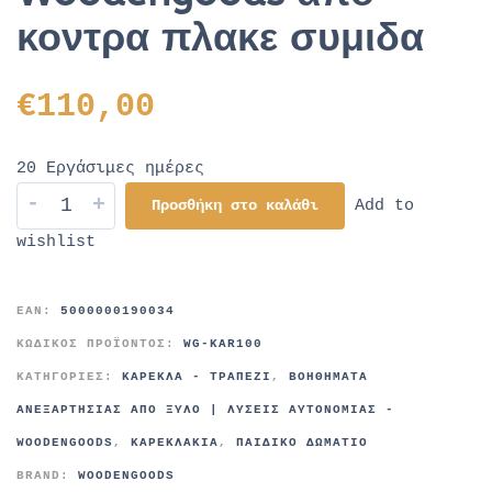
κοντρα πλακε συμιδα
€
110,00
20 Εργάσιμες ημέρες
-
+
Προσθήκη στο καλάθι
Add to
wishlist
EAN:
5000000190034
ΚΩΔΙΚΌΣ ΠΡΟΪΌΝΤΟΣ:
WG-KAR100
ΚΑΤΗΓΟΡΊΕΣ:
ΚΑΡΈΚΛΑ - ΤΡΑΠΈΖΙ
,
ΒΟΗΘΉΜΑΤΑ
ΑΝΕΞΑΡΤΗΣΊΑΣ ΑΠΌ ΞΎΛΟ | ΛΎΣΕΙΣ ΑΥΤΟΝΟΜΊΑΣ -
WOODENGOODS
,
ΚΑΡΕΚΛΆΚΙΑ
,
ΠΑΙΔΙΚΌ ΔΩΜΆΤΙΟ
BRAND:
WOODENGOODS